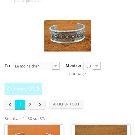
Il y a 37 produits.
Tri
Montrer
Le moins cher
30
par page
Comparer (
0
)
AFFICHER TOUT
1
2
Résultats 1 - 30 sur 37.