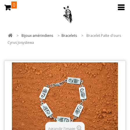
0
>
Bijoux amérindiens
>
Bracelets
>
Bracelet Patte d'ours
Cyrus Josystewa
Agrandir l'image