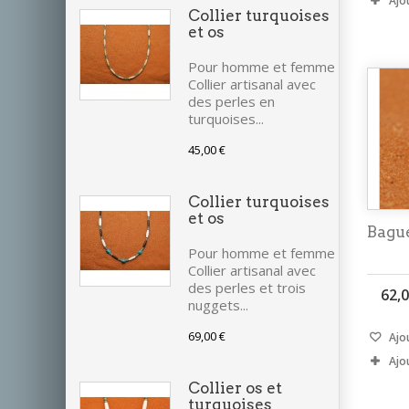
Ajo
Collier turquoises
et os
Pour homme et femme
Collier artisanal avec
des perles en
turquoises...
45,00 €
Collier turquoises
et os
Bagu
Pour homme et femme
Collier artisanal avec
des perles et trois
62,0
nuggets...
69,00 €
Ajou
Ajo
Collier os et
turquoises