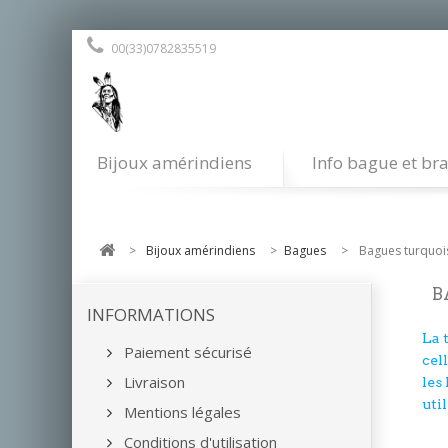
00(33)0782835519
Bijoux amérindiens
Info bague et bra
>
Bijoux amérindiens
>
Bagues
>
Bagues turquoi
B
INFORMATIONS
La 
Paiement sécurisé
cel
Livraison
les
uti
Mentions légales
Conditions d'utilisation