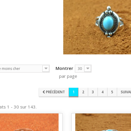
Montrer
e moins cher
30
par page
PRÉCÉDENT
1
2
3
4
5
SUIV
ats 1 - 30 sur 143.