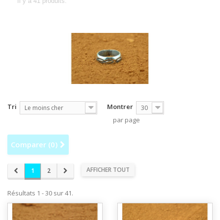
Il y a 41 produits.
Tri
Montrer
Le moins cher
30
par page
Comparer (
0
)
AFFICHER TOUT
1
2
Résultats 1 - 30 sur 41.