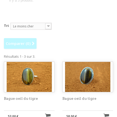
Il y a 3 produits.
Tri
Le moins cher
Comparer (
0
)
Résultats 1 - 3 sur 3.
Bague oeil du tigre
Bague oeil du tigre
53,00 €
58,00 €