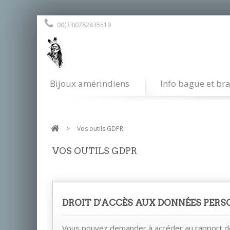
00(33)0782835519
Bijoux amérindiens
Info bague et bra
>
Vos outils GDPR
VOS OUTILS GDPR
DROIT D'ACCÈS AUX DONNÉES PERS
Vous pouvez demander à accéder au rapport 