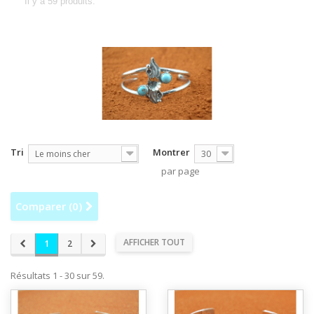
Il y a 59 produits.
Tri
Montrer
Le moins cher
30
par page
Comparer (
0
)
AFFICHER TOUT
1
2
Résultats 1 - 30 sur 59.