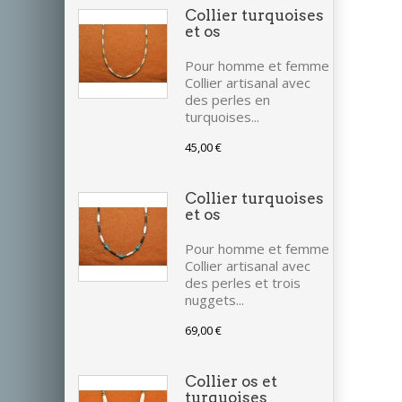
Collier turquoises
et os
Pour homme et femme
Collier artisanal avec
des perles en
turquoises...
45,00 €
Collier turquoises
et os
Pour homme et femme
Collier artisanal avec
des perles et trois
nuggets...
69,00 €
Collier os et
turquoises