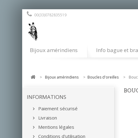
00(33)0782835519
Bijoux amérindiens
Info bague et bra
>
Bijoux amérindiens
>
Boucles d'oreilles
>
Boucl
BOUC
INFORMATIONS
Paiement sécurisé
Livraison
Mentions légales
Conditions d'utilisation