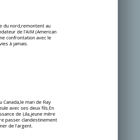
e du nord,remontent au
dateur de l'AIM (American
e confrontation avec le
ies à jamais.
 du Canada,le mari de Ray
ule avec ses deux fils.En
issance de Lila,jeune mère
aire passer clandestinement
er de l'argent.