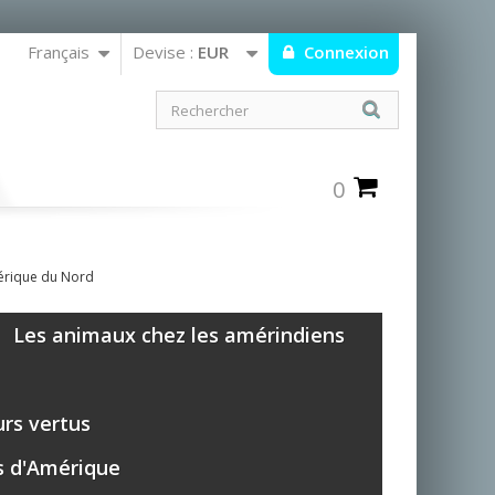
Français
Devise :
EUR
Connexion
0
mérique du Nord
Les animaux chez les amérindiens
urs vertus
ens d'Amérique