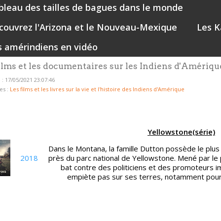
bleau des tailles de bagues dans le monde
couvrez l'Arizona et le Nouveau-Mexique
Les K
s amérindiens en vidéo
ilms et les documentaires sur les Indiens d'Amériq
 : 17/05/2021 23:07:46
es :
Les films et les livres sur la vie et l'histoire des Indiens d'Amérique
Yellowstone(série)
Dans le Montana, la famille Dutton possède le plus
2018
près du parc national de Yellowstone. Mené par le p
bat contre des politiciens et des promoteurs im
empiète pas sur ses terres, notamment pour