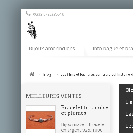
00(33)0782835519
Bijoux amérindiens
Info bague et bra
>
Blog
>
Les films et les livres sur la vie et l'histoi
Bl
MEILLEURES VENTES
L'
Bracelet turquoise
et plumes
Les
Bijou mixte Bracelet
Les
en argent 925/1000