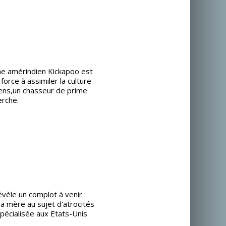
ne amérindien Kickapoo est
force à assimiler la culture
siens,un chasseur de prime
erche.
révèle un complot à venir
sa mère au sujet d'atrocités
écialisée aux Etats-Unis