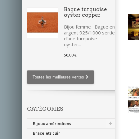
Bague turquoise
oyster copper
Bijou femme Bague en
argent 925/1000 sertie
d'une turquoise
oyster...
56,00 €
Toutes les meilleures ventes
CATÉGORIES
Bijoux amérindiens
Bracelets cuir