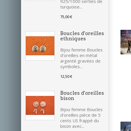
925/1000 serties de
turquoise...
75,00 €
Boucles d'oreilles
ethniques
Bijou femme Boucles
d'oreilles en métal
argenté gravées de
symboles...
12,50 €
Boucles d'oreilles
bison
Bijou femme Boucles
d'oreilles pièce de 5
2
cents US frappé du
bison avec...