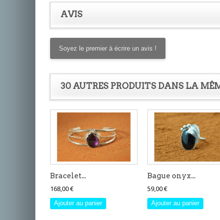
AVIS
Soyez le premier à écrire un avis !
30 AUTRES PRODUITS DANS LA MÊM
Bracelet...
Bague onyx...
168,00 €
59,00 €
Ajouter au panier
Ajouter au panier