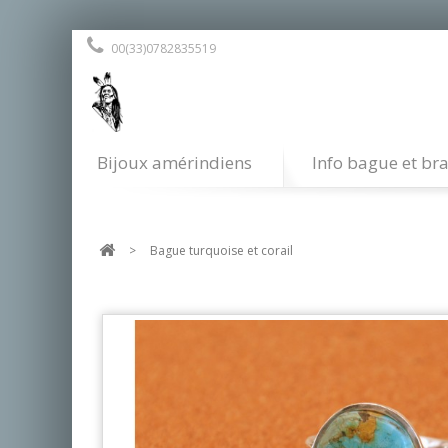
00(33)0782835519
Bijoux amérindiens
Info bague et bra
>
Bague turquoise et corail