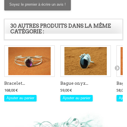
Soyez le premier à écrire un avis !
30 AUTRES PRODUITS DANS LA MÊME
CATÉGORIE :
Bracelet...
Bague onyx...
Bague
168,00 €
59,00 €
58,00 
Ajouter au panier
Ajouter au panier
Ajout