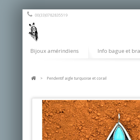
00(33)0782835519
Bijoux amérindiens
Info bague et bra
>
Pendentif aigle turquoise et corail