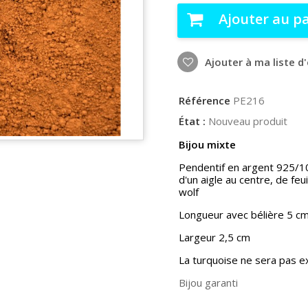
Ajouter au p
Ajouter à ma liste d
Référence
PE216
État :
Nouveau produit
Bijou mixte
Pendentif en argent 925/100
d'un aigle au centre, de feu
wolf
Longueur avec bélière 5 c
Largeur 2,5 cm
La turquoise ne sera pas e
Bijou garanti