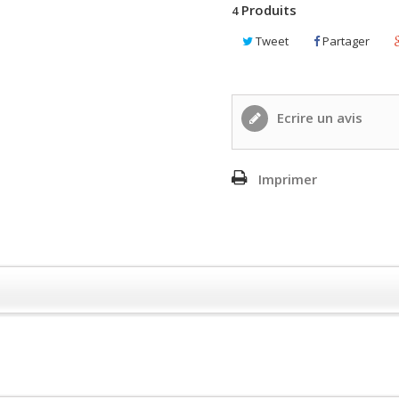
Produits
4
Tweet
Partager
Ecrire un avis
Imprimer