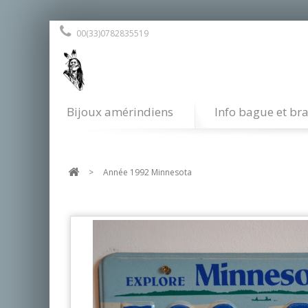
00(33)0782835519
Bijoux amérindiens
Info bague et bra
>
Année 1992 Minnesota