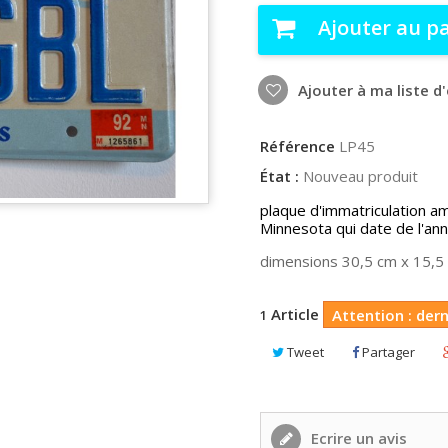
Ajouter au p
Ajouter à ma liste d
Référence
LP45
État :
Nouveau produit
plaque d'immatriculation am
Minnesota qui date de l'a
dimensions 30,5 cm x 15,5
Article
Attention : dern
1
Tweet
Partager
Ecrire un avis