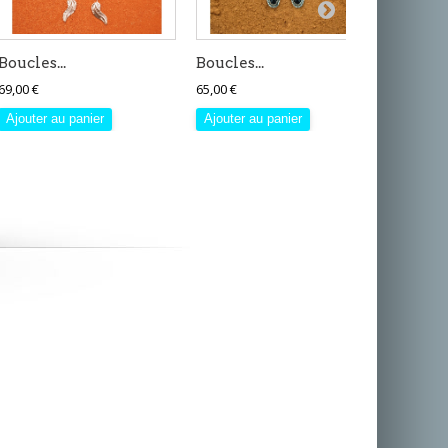
Boucles...
Boucles...
Boucles
69,00 €
65,00 €
35,00 €
Ajouter au panier
Ajouter au panier
Ajouter