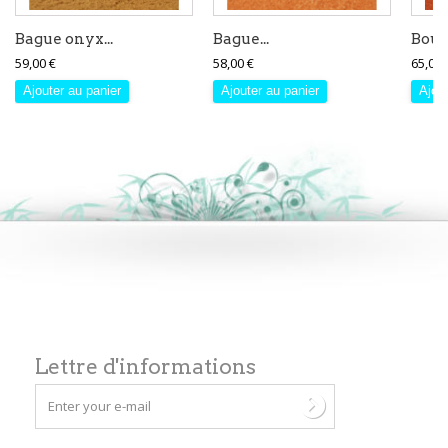
Bague onyx...
Bague...
Boucl
59,00 €
58,00 €
65,00 
Ajouter au panier
Ajouter au panier
Ajout
Lettre d'informations