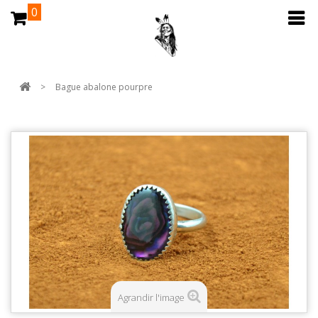
0
>
Bague abalone pourpre
Agrandir l'image