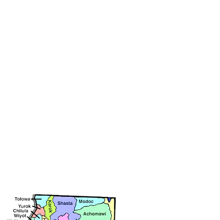
ey-Band-of-Pomo-Indians-162007124009441/
 trouve prés de la ville de San Jacinto et sont comp
est composée de Yokuts,Yolumne,Wukchumnis,Western
ville.
ée dans le comté de Mono prés de la ville de Benton,1
vada et de Californie se trouve sur la frontière des d
n de Californie.ILs sont établis sur la côte Pacifiqu
stimait la population Yurok à 4 466 membres.