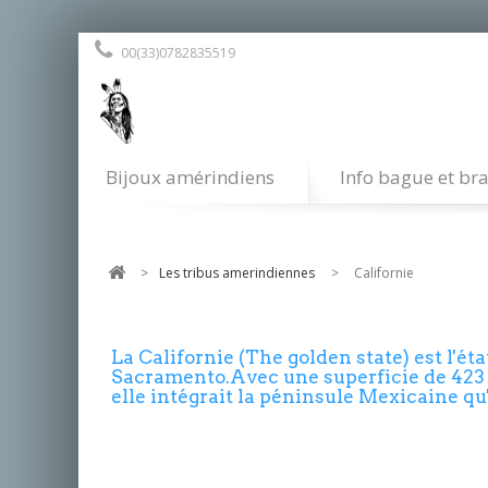
00(33)0782835519
Bijoux amérindiens
Info bague et bra
>
Les tribus amerindiennes
>
Californie
La Californie (The golden state) est l'ét
Sacramento.Avec une superficie de 423 97
elle intégrait la péninsule Mexicaine qu'
La réserve Agua Caliente Band of Cahuill
nombre de 440 membres.
http://www.aguacaliente.org/