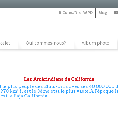
Connaître RGPD
Blog
celet
Qui sommes-nous?
Album photo
Les Amérindiens de Californie
at le plus peuplé des Etats-Unis avec ses 40 000 000 d
0 km² il est le 3éme état le plus vaste.A l'époque la
est la Baja California.
a Indians sont implantés dans le sud de la Californ