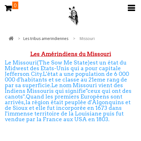
0
>
Les tribus amerindiennes
>
Missouri
Les Amérindiens du Missouri
Le Missouri(The Sow Me State)est un état du
Midwest des Etats-Unis qui a pour capitale
Jefferson City.L'état a une population de 6 000
000 d'habitants et se classe au 21eme rang de
par sa superficie.Le nom Missouri vient des
Indiens Missouris qui signifie"ceux qui ont des
canots".Quand les premiers Européens sont
arrivés,la région était peuplée d'Algonquins et
de Sioux et elle fut incorporée en 1673 dans
l'immense territoire de la Louisiane puis fut
vendue par la France aux USA en 1803.
Les Eastern Shawnee Tribe of Oklahoma sont
des descendants des Seneca-Shawnee qui ont
quittés Lewistown en Ohio.La réserve est située