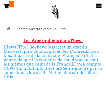
0
>
Les tribus amerindiennes
>
Iowa
Les Amérindiens dans l'Iowa
L'Iowa(The Hawkeye State)est un état du
Midwest qui a pour capitale Des Moines.L'Iowa
faisait partie de la Louisiane Française,c'est
pour cela que les couleurs de son drapeau sont
les mêmes que celui de la France.L'Iowa compte
3 090 416 habitants,il est le 26éme état de par sa
superficie.L'Iowa est l'état le plus sûr des Etats-
Unis.
Une seule tribu est répertoriée dans l'état de
l'Iowa aujourd'hui,la tribu des Sac & Fox du
Mississippi ou Meskwaki.Les Sacs étaient à
l'époque établis dans la péninsule supérieure du
Michigan et les Foxs sur la rive sud du lac
Supérieur.Les Sac & Fox sont une nation qui