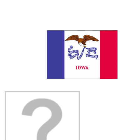
n'habitent pas sur une réserve car la terre leur
appartient.On estime à 1 400 les membres de la
tribu qui se trouve dans le centre de l'Iowa.
http://www.meskwaki.org/