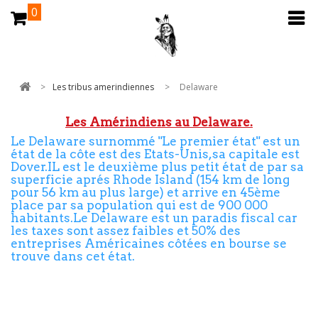
0
>
Les tribus amerindiennes
>
Delaware
Les Amérindiens au Delaware.
Le Delaware surnommé "Le premier état" est un
état de la côte est des Etats-Unis,sa capitale est
Dover.IL est le deuxième plus petit état de par sa
superficie aprés Rhode Island (154 km de long
pour 56 km au plus large) et arrive en 45ème
place par sa population qui est de 900 000
habitants.Le Delaware est un paradis fiscal car
les taxes sont assez faibles et 50% des
entreprises Américaines côtées en bourse se
trouve dans cet état.
Avant l'arrivée des Européens,le territoire était
habité par les Delawares (Lenni Lenape),les
Susquehanna,les Nanticokes et quelques autres
petites tribus.Il n'y aucune réserve présent dans