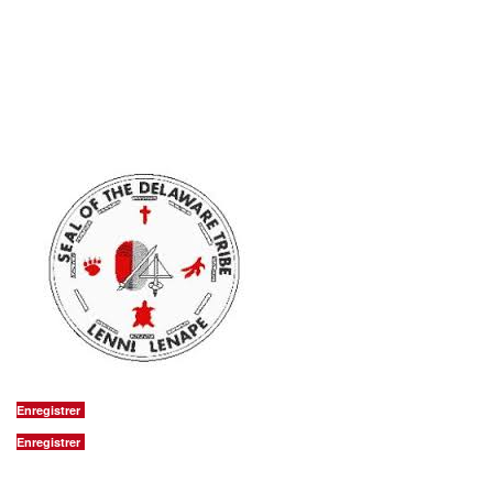
l'état du Delaware aujourd'hui mais deux tribus
qui sont la nation Lenapes et les Nanticokes
sont disséminés dans le Delaware.
http://www.lenapeindiantribeofdelaware.com/aboutus.html
http://www.nanticokeindians.org/
Enregistrer
Enregistrer