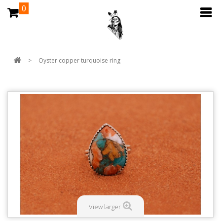
0
>
Oyster copper turquoise ring
View larger