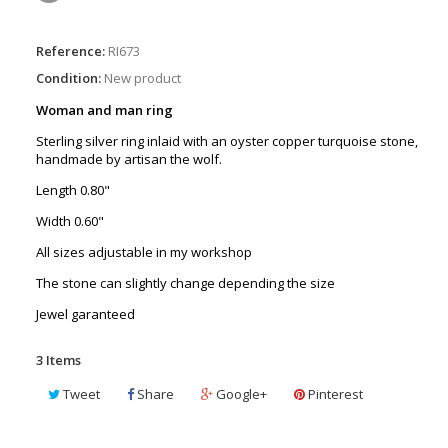
Reference:
RI673
Condition:
New product
Woman and man ring
Sterling silver ring inlaid with an oyster copper turquoise stone,
handmade by artisan the wolf.
Length 0.80"
Width 0.60"
All sizes adjustable in my workshop
The stone can slightly change depending the size
Jewel garanteed
3
Items
Tweet
Share
Google+
Pinterest